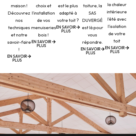
la chaleur
maison !
choix et
est le plus
toiture, la
intérieure
Découvrez
l'installation
adapté à
SAS
l'été avec
nos
de vos
votre toit ?
DUVERGÉ
l'isolation
EN SAVOIR
techniques
menuiseries
est là pour
PLUS
de votre
et notre
bois !
vous
toit
EN SAVOIR
savoir-faire
répondre.
PLUS
EN SAVOIR
EN SAVOIR
!
PLUS
PLUS
EN SAVOIR
PLUS