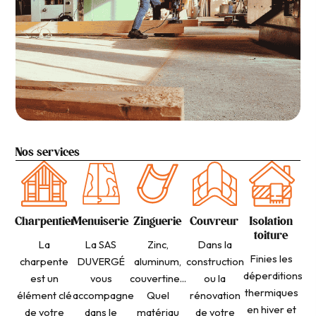
Nos services
Charpentier
Menuiserie
Zinguerie
Couvreur
Isolation
toiture
La
La SAS
Zinc,
Dans la
Finies les
charpente
DUVERGÉ
aluminum,
construction
déperditions
est un
vous
couvertine...
ou la
thermiques
élément clé
accompagne
Quel
rénovation
en hiver et
de votre
dans le
matériau
de votre