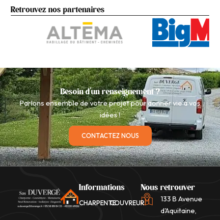
Retrouvez nos partenaires
Besoin d'un renseignement ?
Parlons ensemble de votre projet pour donner vie à vos
idées !
CONTACTEZ NOUS
Informations
Nous retrouver
133 B Avenue
CHARPENTE
COUVREUR
d'Aquitaine,