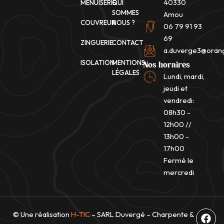
40330
MENUISERIE
QUI
SOMMES
Amou
COUVREUR
NOUS ?
06 79 91 93
69
ZINGUERIE
CONTACT
a.duverge3@orang
ISOLATION
MENTIONS
Nos horaires
LÉGALES
Lundi, mardi,
jeudi et
vendredi:
08h30 -
12h00 //
13h00 -
17h00
Fermé le
mercredi
F
© Une réalisation
H-TIC
– SARL Duvergé – Charpente &
a